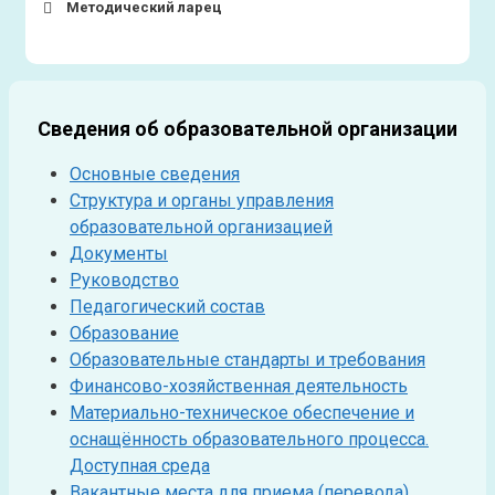
Методический ларец
Сведения об образовательной организации
Основные сведения
Структура и органы управления
образовательной организацией
Документы
Руководство
Педагогический состав
Круглый стол «Искусство Сердца и
Образование
Образовательные стандарты и требования
Души» в рамках «Года Дошкольного
Финансово-хозяйственная деятельность
образования» средствами
Материально-техническое обеспечение и
инновационных педагогических
оснащённость образовательного процесса.
технологий и практик Путь к Сердцу
Доступная среда
ученика есть чистое Сердце
Вакантные места для приема (перевода)