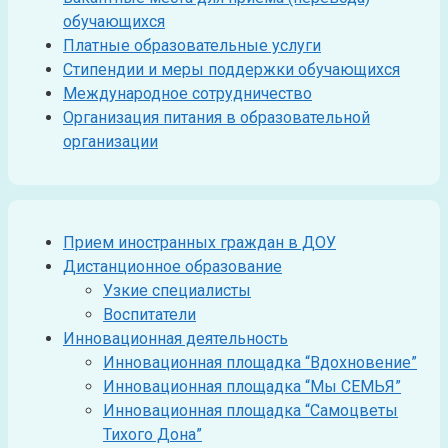
учителя».
обучающихся
Платные образовательные услуги
Опубликовано: 12.02.2026
Стипендии и меры поддержки обучающихся
«Сердце всё знает… когда ищешь ответ на
Международное сотрудничество
сложный вопрос, когда что-то бывает
Организация питания в образовательной
непонятно, положи перед сном мысль на
организации
Сердце, а наутро откроются тебе ответы…
Только делай это с верою». Ш. А.
АМОНАШВИЛИ
Прием иностранных граждан в ДОУ
Дистанционное образование
Узкие специалисты
Воспитатели
Инновационная деятельность
Инновационная площадка “Вдохновение”
Инновационная площадка “Мы СЕМЬЯ”
Инновационная площадка “Самоцветы
Тихого Дона”