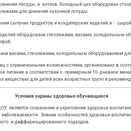
ранения посуды, и котлов. Холодный цех оборудован стол
ллажами для хранения кухонной посуды.
ния сыпучих продуктов и кондитерских изделий и - сырой
изделий оборудована стеллажами, весами, холодильным об
проб.
ана весами, стеллажами, холодильным оборудованием для 
лиц с ограниченными возможностями, организовано в соотв
вое питание в соответствии с примерным 10-дневное мен
х веществах для детей всех возрастных групп и рекомен
Условия охраны здоровья обучающихся
У является сохранение и укрепление здоровья воспитанн
 заболеваемости . Знание особенностей здоровья воспита
ного и дифференцированного подходов.