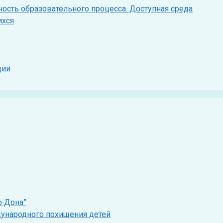
ость образовательного процесса. Доступная среда
ихся
ции
о Дона”
дународного похищения детей