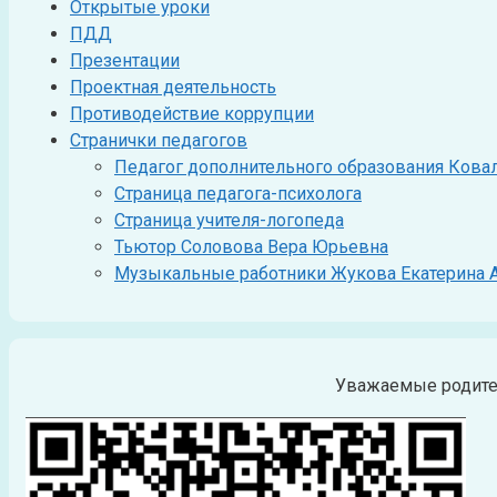
Открытые уроки
ПДД
Презентации
Проектная деятельность
Противодействие коррупции
Странички педагогов
Педагог дополнительного образования Ковале
Страница педагога-психолога
Страница учителя-логопеда
Тьютор Соловова Вера Юрьевна
Музыкальные работники Жукова Екатерина 
Уважаемые родител