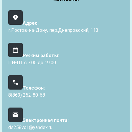
Адрес:
г.Ростов-на-Дону, пер.Днепровский, 113
Режим работы:
ПН-ПТ с 7:00 до 19:00
Телефон:
8(863) 252-80-68
Электронная почта:
ds258vol @yandex.ru