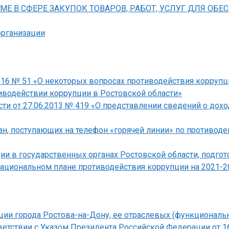
Е В СФЕРЕ ЗАКУПОК ТОВАРОВ, РАБОТ, УСЛУГ ДЛЯ ОБЕ
организации
2016 № 51 «О некоторых вопросах противодействия коррупц
тиводействии коррупции в Ростовской области»
и от 27.06.2013 № 419 «О представлении сведений о дохо
н, поступающих на телефон «горячей линии» по противод
и в государственных органах Ростовской области, подгот
Национальном плане противодействия коррупции на 2021-2
ии города Ростова-на-Дону, ее отраслевых (функциональн
тветствии с Указом Президента Российской Федерации от 1