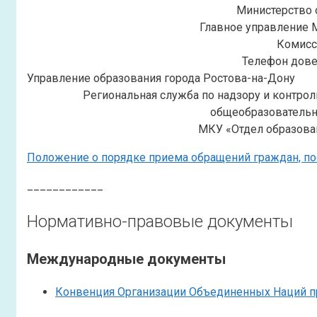
Министерство 
Главное управление 
Комисс
Телефон дове
Управление образования города Ростова-на-Дону
Региональная служба по надзору и контро
общеобразовательн
МКУ «Отдел образова
Положение о порядке приема обращений граждан, по
____________
Нормативно-правовые документы
Международные документы
Конвенция Организации Объединенных Наций п