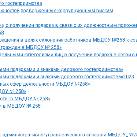
го гостеприимства
лжностей,подверженных коррупционным рискам
ц о получении подарка в связи с их должностным полож
58
обращения в целях склонения работников МБДОУ №258 к 
я граждан в МБДОУ № 258»
дельными категориями лиц о получении подарка в связи 
ми подарками и знаками делового гостеприимства»
ыми подарками и знаками делового гостеприимства»2023
асных сфер деятельности МБДОУ №258»
ДОУ № 258»
аботы в МБДОУ № 258»
ти в МБДОУ № 258
е административно-управленческого аппарата МБДОУ_№25