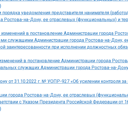
)
 порядка уведомления представителя нанимателя (работод
 Ростова-на-Дону, ее отраслевых (функциональных) и т
и изменений в постановление Администрации города Росто
и служащими Администрации города Ростова-на-Дону, ее
ой заинтересованности при исполнении должностных обяза
 изменений в постановление Администрации города Ростов
пальных служащих Администрации города Ростова-на-Дону
ону от 31.10.2022 г. № УОПР-927 «Об усилении контроля з
ии города Ростова-на-Дону, ее отраслевых (функциональн
тветствии с Указом Президента Российской Федерации от 1
)