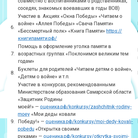
совместно с воспитанниками о родственниках,
соседях, знакомых воевавших в годы ВОВ)
Участие в Акциях «Окна Победы» «Читаем о
войне» «Аллея Победы» «Свеча Памяти»
6.
«Бессмертный полк» «Книга Памяти»
https://
книгипамяти.рф/
Помощь в оформление уголка памяти в
7.
возрастных группах «Поклонимся великим тем
годам»
Буклеты для родителей «Читаем детям о войне»,
8.
«Детям о войне» и т.п.
Участие в конкурсах, рекомендованными
Министерством образования Самарской области
«Защитник Родины
моей!» —
оценика.рф/konkursy/zashchitnik-rodiny-
moey
«Мои деды ковали
9.
Победу!» —
оценика.рф/konkursy/moi-dedy-kovali-
pobedu
«Открытка своими
руками» —
оценика.рф/konkursy/otkrytka-svoimi-